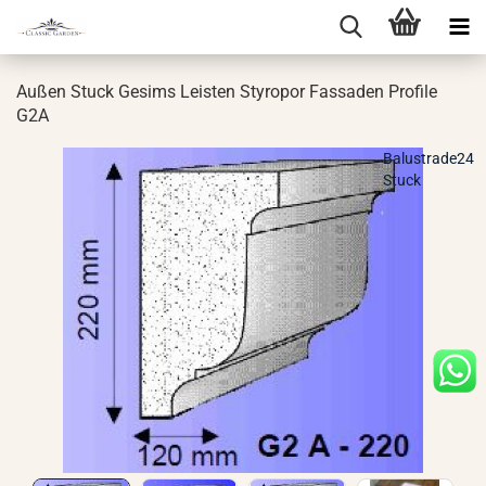
Außen Stuck Ge­sims Leis­ten Sty­ro­por Fas­sa­den Pro­fi­le
G2A
Balustrade24
Stuck