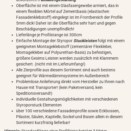
Oberfläche ist mit einem Glasfasergewebe armiert, das in
einem flexiblen Mörtel auf Zementbasis (elastischen
Fassadenklebstoff) eingelegt ist im Frontbereich der Profile
5mm dick! Daher ist die Oberfläche sehr hart und gegen
Beschädigungen unempfindlich!
Lieferlänge je Profilstange ist 300cm
Einfache Montage der Styropor
Stuckleisten
folgt mit einem
geeigneten Montageklebstoff (zementärer Flexkleber,
Montagekleber auf Polyurethan-Basis) zu befestigen,
größere Gesims Leisten werden zusätzlich mit Klammern
gesichert. (nicht mit im Lieferumfang!)
Alle Zierprofile aus diesem Sortiment sind auch bestens
geeignet für Wärmedämmsysteme im Außenbereich
Problemlose Anlieferung direkt vom Hersteller zu Ihnen nach
Hause mit Transporter! (kein Paketversand, kein
Speditionsversand!)
individuelle Gestaltungsmöglichkeiten mit verschiedenen
Styroporstuck Elementen
über 100 verschiedene Fassadenprofile sowie Eckbossen,
Pilaster, Säulen, Kapitelle, Sockel und Basen allein in diesem
Sortiment kurzfristig lieferbar!