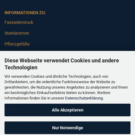
INFORMATIONEN ZU:
Fassadenstuck
Steinlaternen
Pflanzgefäße
Betonsäulen
Diese Webseite verwendet Cookies und andere
Gartenbänke
Technologien
Wir verwenden Cookies und ähnliche Technologien, auch von
Pfeiler
Drittanbietern, um die ordentliche Funktionsweise der Website zu
gewährleisten, die Nutzung unseres Angebotes zu analysieren und Ihnen
Gartenbrunnen
ein bestmögliches Einkaufserlebnis bieten zu können. Weitere
Informationen finden Sie in unserer
Datenschutzerklärung
.
Gartenfiguren
Balustraden
Alle Akzeptieren
Säulen Verkleidungen
Nur Notwendige