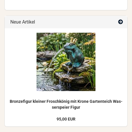
Neue Artikel
Bron­ze­fi­gur klei­ner Frosch­kö­nig mit Krone Gar­ten­teich Was­
ser­spei­er Figur
95,00 EUR