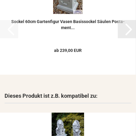
So­ckel 60cm Gar­ten­fi­gur Vasen Ba­sis­so­ckel Säu­len Pos­ta­
ment...
ab 239,00 EUR
Dieses Produkt ist z.B. kompatibel zu: