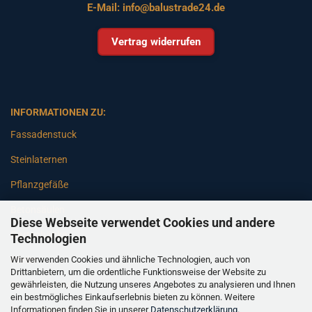
E-Mail:
info@balustrade24.de
Vertrag widerrufen
INFORMATIONEN ZU:
Fassadenstuck
Steinlaternen
Pflanzgefäße
Betonsäulen
Diese Webseite verwendet Cookies und andere
Gartenbänke
Technologien
Wir verwenden Cookies und ähnliche Technologien, auch von
Pfeiler
Drittanbietern, um die ordentliche Funktionsweise der Website zu
gewährleisten, die Nutzung unseres Angebotes zu analysieren und Ihnen
Gartenbrunnen
ein bestmögliches Einkaufserlebnis bieten zu können. Weitere
Informationen finden Sie in unserer
Datenschutzerklärung
.
Gartenfiguren