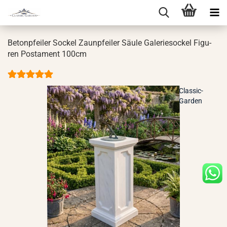
Be­ton­pfei­ler So­ckel Zaun­pfei­ler Säule Ga­le­rie­so­ckel Fi­gu­
ren Pos­ta­ment 100cm
Classic-
Garden