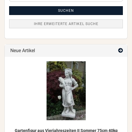
Artikel
Suche
SUCHEN
IHRE ERWEITERTE ARTIKEL SUCHE
Neue Artikel
Gar­ten­fi­gur aus Vier­jah­res­zei­ten II Som­mer 75cm 40kg