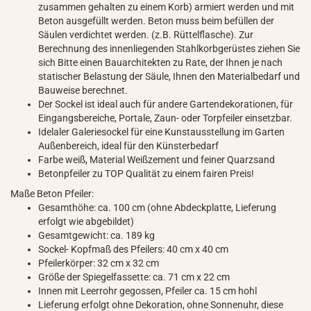
zusammen gehalten zu einem Korb) armiert werden und mit
Beton ausgefüllt werden. Beton muss beim befüllen der
Säulen verdichtet werden. (z.B. Rüttelflasche). Zur
Berechnung des innenliegenden Stahlkorbgerüstes ziehen Sie
sich Bitte einen Bauarchitekten zu Rate, der Ihnen je nach
statischer Belastung der Säule, Ihnen den Materialbedarf und
Bauweise berechnet.
Der Sockel ist ideal auch für andere Gartendekorationen, für
Eingangsbereiche, Portale, Zaun- oder Torpfeiler einsetzbar.
Idelaler Galeriesockel für eine Kunstausstellung im Garten
Außenbereich, ideal für den Künsterbedarf
Farbe weiß, Material Weißzement und feiner Quarzsand
Betonpfeiler zu TOP Qualität zu einem fairen Preis!
Maße Beton Pfeiler:
Gesamthöhe: ca. 100 cm (ohne Abdeckplatte, Lieferung
erfolgt wie abgebildet)
Gesamtgewicht: ca. 189 kg
Sockel- Kopfmaß des Pfeilers: 40 cm x 40 cm
Pfeilerkörper: 32 cm x 32 cm
Größe der Spiegelfassette: ca. 71 cm x 22 cm
Innen mit Leerrohr gegossen, Pfeiler ca. 15 cm hohl
Lieferung erfolgt ohne Dekoration, ohne Sonnenuhr, diese