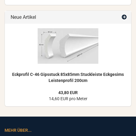
Neue Artikel
Eck­pro­fil C-46 Gips­stuck 85x85mm Stuck­leis­te Eck­ge­sims
Leis­ten­pro­fil 200cm
43,80 EUR
14,60 EUR pro Meter
MEHR ÜBER...