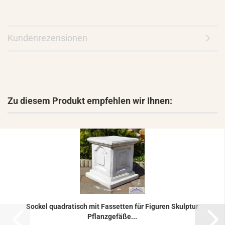
Kundenrezensionen
Zu diesem Produkt empfehlen wir Ihnen:
So­ckel qua­dra­tisch mit Fas­set­ten für Fi­gu­ren Skulp­tur
Pflanz­ge­fä­ße...