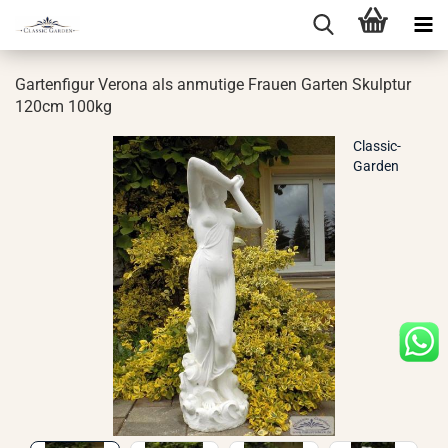
Gar­ten­fi­gur Ve­ro­na als an­mu­ti­ge Frau­en Gar­ten Skulp­tur
120cm 100kg
Classic-
Garden