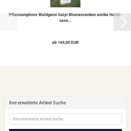
Pflanz­am­pho­re Wald­geist Satyr Blu­men­ran­ken an­ti­ke Helch­
va­se...
ab 169,00 EUR
Ihre erweiterte Artikel Suche
Ihre
erweiterte
Artikel