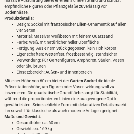
massive Ausführung bietet er einen sicheren Stand und schützt
empfindliche Figuren oder Pflanzgefäße zuverlässig vor
Bodennässe.
Produktdetails:
Design: Sockel mit französischer Lilien‑Ornamentik auf allen
vier Seiten
Material: Massiver Weißbeton mit feinem Quarzsand
Farbe: Weiß, mit natürlicher heller Oberfläche
Fertigung: Aus einem Stück gegossen, kein Hohlkörper
Eigenschaften: Wetterfest, frostbeständig, standsicher
Verwendung: Für Gartenfiguren, Amphoren, Säulen, Vasen
oder Skulpturen
Einsatzbereich: Außen‑ und Innenbereich
Mit einer Höhe von 60 cm bietet der
Garten Sockel
die ideale
Präsentationshöhe, um Figuren oder Vasen wirkungsvoll zu
inszenieren. Die quadratische Grundfläche sorgt für Stabilität,
während die proportionierten Linien eine ausgewogene Optik
gewährleisten. Seine schlichte Form mit dekorativen Details macht
ihn sowohl für klassische als auch moderne Anlagen geeignet.
Maße und Gewicht:
Gesamthöhe: ca. 60 cm
Gewicht: ca. 169 kg