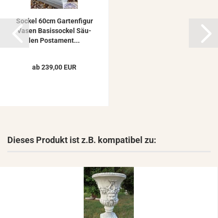
So­ckel 60cm Gar­ten­fi­gur
Vasen Ba­sis­so­ckel Säu­
len Pos­ta­ment...
ab 239,00 EUR
Dieses Produkt ist z.B. kompatibel zu: