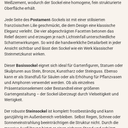
Weißzement, wodurch der Sockel eine homogene, fein strukturierte
Oberfläche erhält.
Jede Seite des
Postament
‑Sockels ist mit einer stilisierten
französischen Lilie geschmückt, die dem Design eine klassische
Eleganz verleiht. Die vier abgeschrägten Facetten betonen das
Relief dezent und erzeugen je nach Lichteinfall unterschiedliche
Schattenwirkungen. So wird die handwerkliche Detailarbeit in jeder
Ansicht sichtbar und lässt den Sockel wie ein Werk klassischer
Steinmetzkunst wirken.
Dieser
Basissockel
eignet sich ideal für Gartenfiguren, Statuen oder
Skulpturen aus Stein, Bronze, Kunstharz oder Steinguss. Ebenso
kann er als Standfuß für Säulen oder als Erhöhung für Pflanzvasen
und Amphoren verwendet werden. Ob als einzelnes
Präsentationselement oder Bestandteil einer größeren
Gartengestaltung – der Sockel überzeugt durch Vielseitigkeit und
Wertigkeit.
Der robuste
Steinsockel
ist komplett frostbeständig und kann
ganzjährig im Außenbereich verbleiben. Selbst Regen, Schnee oder
Sonneneinstrahlung beeinträchtigen die Struktur nicht. Durch die