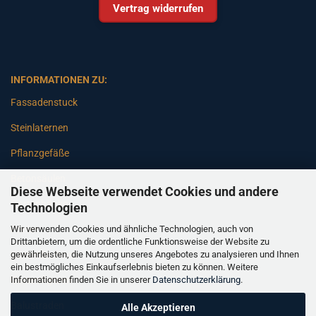
Vertrag widerrufen
INFORMATIONEN ZU:
Fassadenstuck
Steinlaternen
Pflanzgefäße
Betonsäulen
Diese Webseite verwendet Cookies und andere
Gartenbänke
Technologien
Wir verwenden Cookies und ähnliche Technologien, auch von
Pfeiler
Drittanbietern, um die ordentliche Funktionsweise der Website zu
gewährleisten, die Nutzung unseres Angebotes zu analysieren und Ihnen
Gartenbrunnen
ein bestmögliches Einkaufserlebnis bieten zu können. Weitere
Informationen finden Sie in unserer
Datenschutzerklärung
.
Gartenfiguren
Balustraden
Alle Akzeptieren