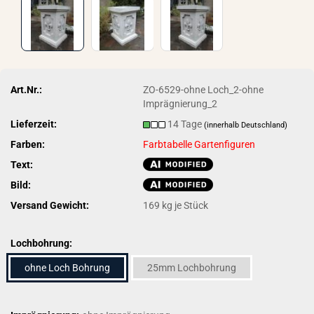
Art.Nr.:
ZO-6529-ohne Loch_2-ohne
Imprägnierung_2
Lieferzeit:
14 Tage
(innerhalb Deutschland)
Farben:
Farbtabelle Gartenfiguren
Text:
Bild:
Versand Gewicht:
169
kg je Stück
Lochbohrung:
ohne Loch Bohrung
25mm Lochbohrung