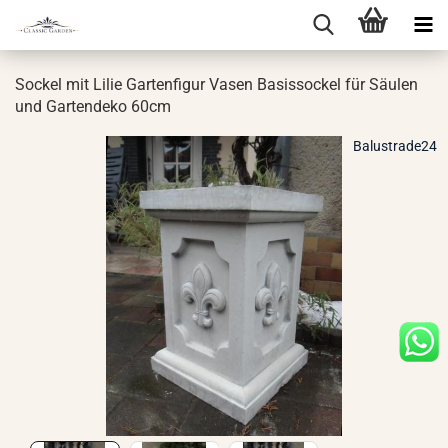
So­ckel mit Lilie Gar­ten­fi­gur Vasen Ba­sis­so­ckel für Säu­len
und Gar­ten­de­ko 60cm
Balustrade24