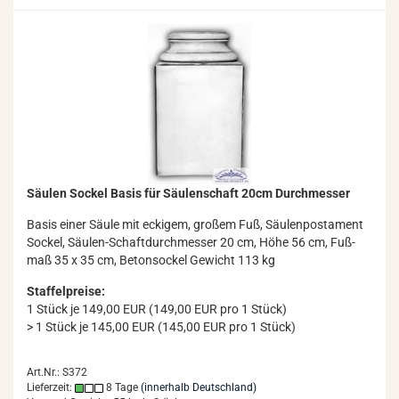
Säu­len So­ckel Basis für Säu­len­schaft 20cm Durch­mes­ser
Basis einer Säule mit ecki­gem, gro­ßem Fuß, Säu­len­pos­ta­ment
So­ckel, Säulen-​Schaftdurchmesser 20 cm, Höhe 56 cm, Fuß­
maß 35 x 35 cm, Be­ton­so­ckel Ge­wicht 113 kg
Staffelpreise:
1 Stück je 149,00 EUR (149,00 EUR pro 1 Stück)
> 1 Stück je 145,00 EUR (145,00 EUR pro 1 Stück)
Art.Nr.: S372
Lieferzeit:
8 Tage
(innerhalb Deutschland)