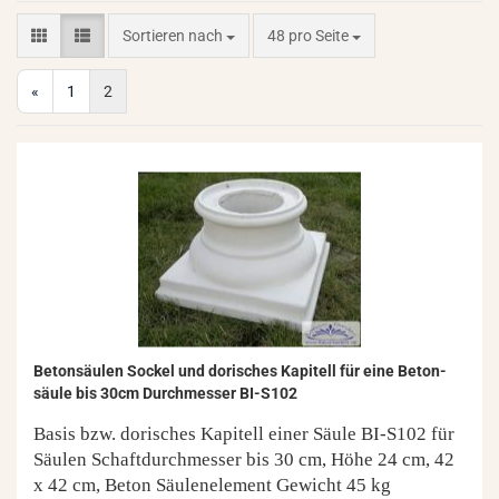
Sortieren nach
pro Seite
Sortieren nach
48 pro Seite
«
1
2
Be­ton­säu­len So­ckel und do­ri­sches Ka­pi­tell für eine Be­ton­
säu­le bis 30cm Durch­mes­ser BI-​S102
Basis bzw. do­ri­sches Ka­pi­tell einer Säule BI-​S102 für
Säu­len Schaft­durch­mes­ser bis 30 cm, Höhe 24 cm, 42
x 42 cm, Beton Säu­len­ele­ment
Ge­wicht 45 kg