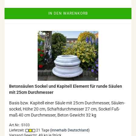
IN DEN WARENKORB
Be­ton­säu­len So­ckel und Ka­pi­tell Ele­ment für runde Säu­len
mit 25cm Durch­mes­ser
Basis bzw. Ka­pi­tell einer Säule mit 25cm Durch­mes­ser, Säu­len­
so­ckel, Höhe 20 cm, Schaft­durch­mes­ser 27 cm, So­ckel Fuß­
maß 40 cm Durch­mes­ser, Beton Ge­wicht 32 kg
Art.Nr.: S103
Lieferzeit:
21 Tage
(innerhalb Deutschland)
Versand Gewicht:
49
kg je Stück