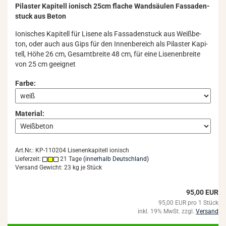
Pi­las­ter Ka­pi­tell io­ni­sch 25cm fla­che Wand­säu­len Fas­sa­den­
stuck aus Beton
Io­ni­sches Ka­pi­tell für Li­se­ne als Fas­sa­den­stuck aus Weiß­be­
ton, oder auch aus Gips für den In­nen­be­reich als Pi­las­ter Ka­pi­
tell, Höhe 26 cm, Ge­samt­brei­te 48 cm, für eine Li­se­n­en­brei­te
von 25 cm ge­eig­net
Farbe:
Material:
Art.Nr.: KP-110204 Lisenenkapitell ionisch
Lieferzeit:
21 Tage
(innerhalb Deutschland)
Versand Gewicht:
23
kg je Stück
95,00 EUR
95,00 EUR pro 1 Stück
inkl. 19% MwSt. zzgl.
Versand