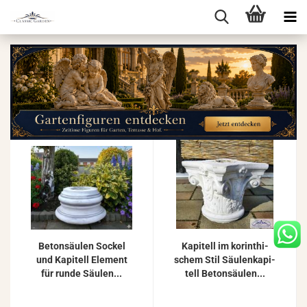
Be­ton­säu­len So­ckel
Ka­pi­tell im ko­rin­thi­
und Ka­pi­tell Ele­ment
schem Stil Säu­len­ka­pi­
für runde Säu­len...
tell Be­ton­säu­len...