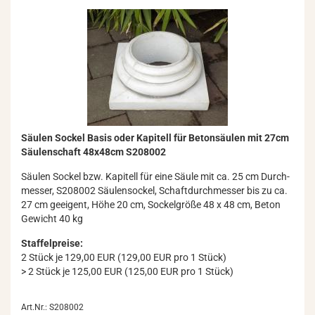
Säu­len So­ckel Basis oder Ka­pi­tell für Be­ton­säu­len mit 27cm
Säu­len­schaft 48x48cm S208002
Säu­len So­ckel bzw. Ka­pi­tell für eine Säule mit ca. 25 cm Durch­
mes­ser, S208002 Säu­len­so­ckel, Schaft­durch­mes­ser bis zu ca.
27 cm ge­ei­gent, Höhe 20 cm, So­ckel­grö­ße 48 x 48 cm, Beton
Ge­wicht 40 kg
Staffelpreise:
2 Stück je 129,00 EUR (129,00 EUR pro 1 Stück)
> 2 Stück je 125,00 EUR (125,00 EUR pro 1 Stück)
Art.Nr.: S208002