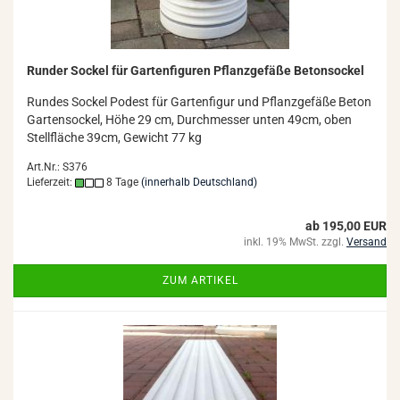
Run­der So­ckel für Gar­ten­fi­gu­ren Pflanz­ge­fä­ße Be­ton­so­ckel
Run­des So­ckel Po­dest für Gar­ten­fi­gur und Pflanz­ge­fä­ße Beton
Gar­ten­so­ckel, Höhe 29 cm, Durch­mes­ser unten 49cm, oben
Stell­flä­che 39cm, Ge­wicht 77 kg
Art.Nr.: S376
Lieferzeit:
8 Tage
(innerhalb Deutschland)
ab 195,00 EUR
inkl. 19% MwSt. zzgl.
Versand
ZUM ARTIKEL