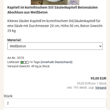
Ka­pi­tell im ko­rin­thi­schem Stil Säu­len­ka­pi­tell Be­ton­säu­len
Ab­schluss aus Weiß­be­ton
Klei­nes Säu­len Ka­pi­tell im ko­rin­thi­schem Stil,Säu­len­ka­pi­tell für
eine Säule mit Durch­mes­ser 20 cm, Höhe 30 cm, Beton Ge­wicht
29 kg
Material:
Art.Nr.: S370
Lieferzeit:
14 Tage
(innerhalb Deutschland)
Versand Gewicht:
49
kg je Stück
95,00 EUR
95,00 EUR pro 1 Stück
inkl. 19% MwSt. zzgl.
Versand
Stück: