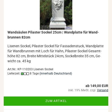
Wand­säu­len Pi­las­ter So­ckel 25cm | Wand­plat­te für Wand­
brun­nen 82cm
Li­se­nen So­ckel, Pi­las­ter So­ckel für Fas­sa­den­stuck, Wand­plat­te
für Wand­brun­nen mit Loch für Hahn, Pi­las­ter So­ckel Ge­samt­
hö­he 82 cm, Brei­te Mit­tel­stück 24cm, So­ckel­brei­te 35 cm, Ge­
wicht ca. 45 kg
Art.Nr.: KP-110203 Lisenen Sockel
Lieferzeit:
8 Tage
(innerhalb Deutschland)
ab 149,00 EUR
inkl. 19% MwSt. zzgl.
Versand
ZUM ARTIKEL