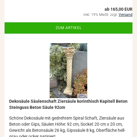
ab 165,00 EUR
inkl. 19% MwSt. zzgl.
Versand
ZUM ARTIKEL
De­ko­säu­le Säu­len­schaft Zier­säu­le ko­rin­thisch Ka­pi­tell Beton
Stein­guss Beton Säule 92cm
Schö­ne De­ko­säu­le mit ge­dreh­tem Spi­ral Schaft, Zier­säu­le aus
Beton oder Gips, Säu­len Höhe: 92 cm, So­ckel: 20 cm x 20 cm,
Ge­wicht als Be­ton­säu­le 26 kg, Gips­säu­le 8 kg, Ober­flä­che hell­
grau oder ocker pa­ti­niert