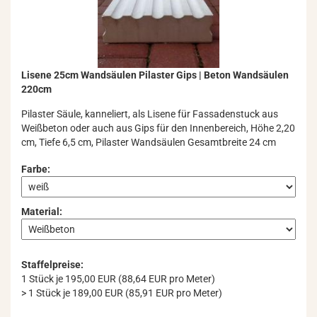
Li­se­ne 25cm Wand­säu­len Pi­las­ter Gips | Beton Wand­säu­len
220cm
Pi­las­ter Säule, kan­ne­liert, als Li­se­ne für Fas­sa­den­stuck aus
Weiß­be­ton oder auch aus Gips für den In­nen­be­reich, Höhe 2,20
cm, Tiefe 6,5 cm, Pi­las­ter Wand­säu­len Ge­samt­brei­te 24 cm
Farbe:
Material:
Staffelpreise:
1 Stück je 195,00 EUR (88,64 EUR pro Meter)
> 1 Stück je 189,00 EUR (85,91 EUR pro Meter)