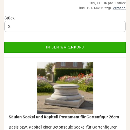
189,00 EUR pro 1 Stück
inkl. 19% MwSt. zzgl.
Versand
Stück:
IN DEN WARENKORB
Säu­len So­ckel und Ka­pi­tell Pos­ta­ment für Gar­ten­fi­gur 26cm
Basis bzw. Ka­pi­tell einer Be­ton­säu­le So­ckel für Gar­ten­fi­gu­ren,