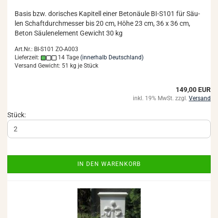
Basis bzw. do­ri­sches Ka­pi­tell einer Be­tonäu­le BI-​S101 für Säu­
len Schaft­durch­mes­ser bis 20 cm, Höhe 23 cm, 36 x 36 cm,
Beton Säu­len­ele­ment Ge­wicht 30 kg
Art.Nr.: BI-S101 ZO-A003
Lieferzeit:
14 Tage
(innerhalb Deutschland)
Versand Gewicht:
51
kg je Stück
149,00 EUR
inkl. 19% MwSt. zzgl.
Versand
Stück:
IN DEN WARENKORB