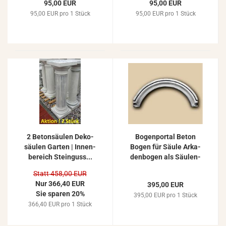
95,00 EUR
95,00 EUR
95,00 EUR pro 1 Stück
95,00 EUR pro 1 Stück
2 Be­ton­säu­len De­ko­
Bo­gen­por­tal Beton
säu­len Gar­ten | In­nen­
Bogen für Säule Ar­ka­
be­reich Stein­guss...
den­bo­gen als Säu­len­
bo­gen...
Statt 458,00 EUR
Nur 366,40 EUR
395,00 EUR
Sie sparen 20%
395,00 EUR pro 1 Stück
366,40 EUR pro 1 Stück