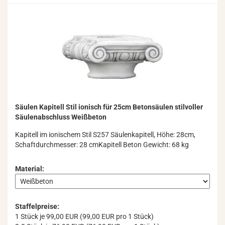
Säu­len Ka­pi­tell Stil io­ni­sch für 25cm Be­ton­säu­len stil­vol­ler
Säu­len­ab­schluss Weiß­be­ton
Ka­pi­tell im io­ni­schem Stil S257 Säu­len­ka­pi­tell, Höhe: 28cm,
Schaft­durch­mes­ser: 28 cmKa­pi­tell Beton Ge­wicht: 68 kg
Material:
Staffelpreise:
1 Stück je 99,00 EUR (99,00 EUR pro 1 Stück)