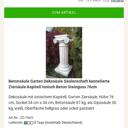
inkl. 19% MwSt. zzgl.
Versand
ZUM ARTIKEL
Be­ton­säu­le Gar­ten De­ko­säu­le Säu­len­schaft kan­ne­lier­te
Zier­säu­le Ka­pi­tell io­ni­sch Beton Stein­guss 76cm
De­ko­säu­le mit io­ni­schem Ka­pi­tell, Gar­ten Zier­säu­le, Höhe 76
cm, So­ckel 34 cm x 34 cm, Be­ton­säu­le 87 kg, als Gips­säu­le 30
kg, weiß, Ober­flä­che hell­grau oder ocker pa­ti­niert
Art.Nr.: ZO-7665
Lieferzeit:
8 Tage
(innerhalb Deutschland)