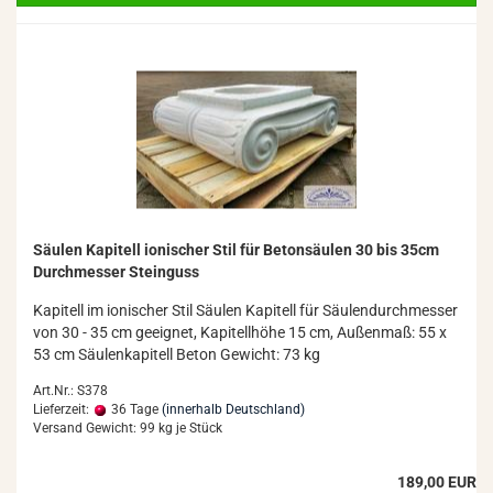
Säu­len Ka­pi­tell io­ni­scher Stil für Be­ton­säu­len 30 bis 35cm
Durch­mes­ser Stein­guss
Ka­pi­tell im io­ni­scher Stil Säu­len Ka­pi­tell für Säu­len­durch­mes­ser
von 30 - 35 cm ge­eig­net, Ka­pi­tell­hö­he 15 cm, Au­ßen­maß: 55 x
53 cm Säu­len­ka­pi­tell Beton Ge­wicht: 73 kg
Art.Nr.: S378
Lieferzeit:
36 Tage
(innerhalb Deutschland)
Versand Gewicht:
99
kg je Stück
189,00 EUR