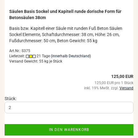
Säu­len Basis So­ckel und Ka­pi­tell runde do­ri­sche Form für
Be­ton­säu­len 38cm
Basis bzw. Ka­pi­tell einer Säule mit run­den Fuß Beton Säu­len
So­ckel Ele­men­te, Schaft­durch­mes­ser: 38 cm, Höhe: 26 cm,
Fuß­durch­mes­ser: 50 cm, Beton Ge­wicht: 55 kg
Art.Nr.: S375
Lieferzeit:
21 Tage
(innerhalb Deutschland)
Versand Gewicht:
55
kg je Stück
125,00 EUR
125,00 EUR pro 1 Stück
inkl. 19% MwSt. zzgl.
Versand
Stück:
IN DEN WARENKORB