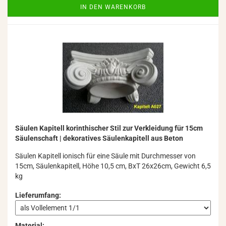
IN DEN WARENKORB
Säu­len Ka­pi­tell ko­rin­thi­scher Stil zur Ver­klei­dung für 15cm
Säu­len­schaft | de­ko­ra­ti­ves Säu­len­ka­pi­tell aus Beton
Säu­len Ka­pi­tell io­ni­sch für eine Säule mit Durch­mes­ser von
15cm, Säu­len­ka­pi­tell, Höhe 10,5 cm, BxT 26x26cm, Ge­wicht 6,5
kg
Lieferumfang:
Material: