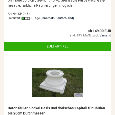
on, Höhe 83,5 cm, Ge­wicht 45 kg, Stein­säu­le Farbe weiß, Ga­le­
rie­säu­le, farb­li­che Pa­ti­nie­run­gen mög­lich
Art.Nr.: KP-0451
Lieferzeit:
8 Tage
(innerhalb Deutschland)
ab 149,00 EUR
inkl. 19% MwSt. zzgl.
Versand
ZUM ARTIKEL
Be­ton­säu­len So­ckel Basis und do­ri­sches Ka­pi­tell für Säu­len
bis 20cm Durch­mes­ser