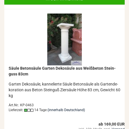
Säule Be­ton­säu­le Gar­ten De­ko­säu­le aus Weiß­be­ton Stein­
guss 83cm
Gar­ten De­ko­säu­le, kan­ne­lier­te Säule Be­ton­säu­le als Gar­ten­de­
ko­ra­ti­on aus Beton Stein­guß Zier­säu­le Höhe 83 cm, Ge­wicht 60
kg
Art.Nr.: KP-0463
Lieferzeit:
14 Tage
(innerhalb Deutschland)
ab 169,00 EUR