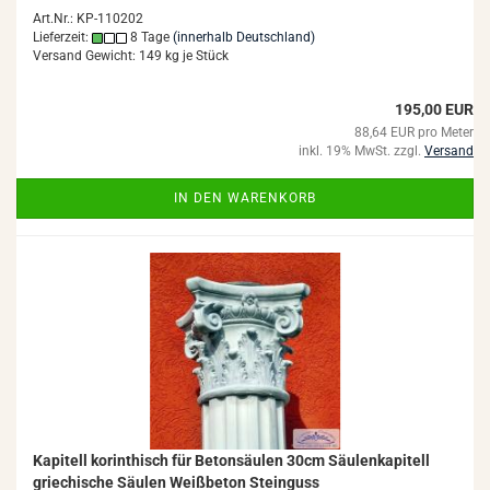
Art.Nr.: KP-110202
Lieferzeit:
8 Tage
(innerhalb Deutschland)
Versand Gewicht:
149
kg je Stück
195,00 EUR
88,64 EUR pro Meter
inkl. 19% MwSt. zzgl.
Versand
IN DEN WARENKORB
Ka­pi­tell ko­rin­thisch für Be­ton­säu­len 30cm Säu­len­ka­pi­tell
grie­chi­sche Säu­len Weiß­be­ton Stein­guss