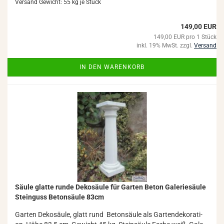
Versand Gewicht:
55
kg je Stück
149,00 EUR
149,00 EUR pro 1 Stück
inkl. 19% MwSt. zzgl.
Versand
IN DEN WARENKORB
Säule glat­te runde De­ko­säu­le für Gar­ten Beton Ga­le­rie­säu­le
Stein­guss Be­ton­säu­le 83cm
Gar­ten De­ko­säu­le, glatt rund Be­ton­säu­le als Gar­ten­de­ko­ra­ti­