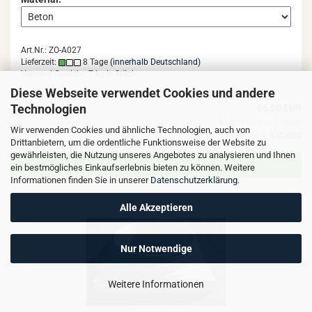
Art.Nr.: ZO-A027
Lieferzeit:
8 Tage
(innerhalb Deutschland)
Versand Gewicht:
7
kg je Stück
Diese Webseite verwendet Cookies und andere
Technologien
56,50 EUR
56,50 EUR pro 1 Stück
Wir verwenden Cookies und ähnliche Technologien, auch von
inkl. 19% MwSt. zzgl.
Versand
Drittanbietern, um die ordentliche Funktionsweise der Website zu
gewährleisten, die Nutzung unseres Angebotes zu analysieren und Ihnen
IN DEN WARENKORB
ein bestmögliches Einkaufserlebnis bieten zu können. Weitere
Informationen finden Sie in unserer
Datenschutzerklärung
.
Alle Akzeptieren
Nur Notwendige
Weitere Informationen