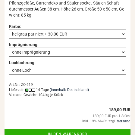
Pflanz­ge­fä­ße, Gar­ten­de­ko und Säu­len­so­ckel, Säu­len Schaft­
durch­mes­ser Außen 38 cm, Höhe 26 cm, Größe 50 x 50 cm, Ge­
wicht: 85 kg
Farbe:
Imprägnierung:
Lochbohrung:
Art.Nr.: ZO-619
Lieferzeit:
14 Tage
(innerhalb Deutschland)
Versand Gewicht:
104
kg je Stück
189,00 EUR
189,00 EUR pro 1 Stück
inkl. 19% MwSt. zzgl.
Versand
IN DEN WARENKORB