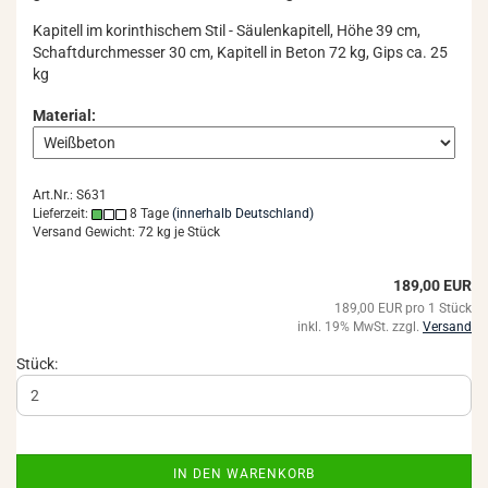
Ka­pi­tell im ko­rin­thi­schem Stil - Säu­len­ka­pi­tell, Höhe 39 cm,
Schaft­durch­mes­ser 30 cm, Ka­pi­tell in Beton 72 kg, Gips ca. 25
kg
Material:
Art.Nr.: S631
Lieferzeit:
8 Tage
(innerhalb Deutschland)
Versand Gewicht:
72
kg je Stück
189,00 EUR
189,00 EUR pro 1 Stück
inkl. 19% MwSt. zzgl.
Versand
Stück:
IN DEN WARENKORB