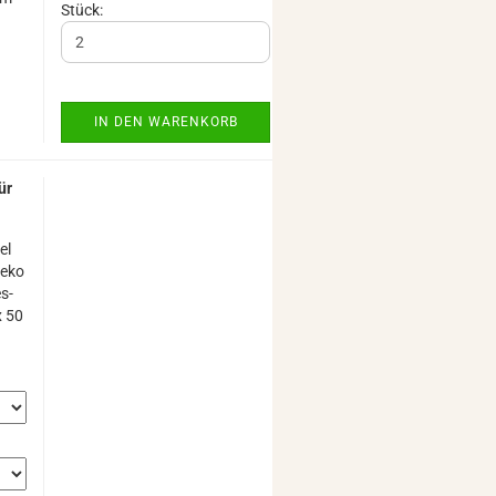
Stück:
IN DEN WARENKORB
ür
el
de­ko
es­
x 50