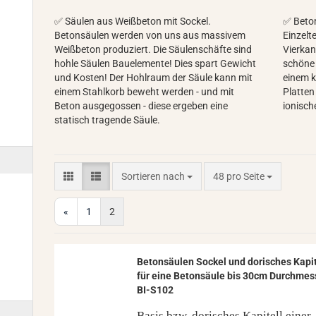
✅ Säulen aus Weißbeton mit Sockel.
✅ Beto
Betonsäulen werden von uns aus massivem
Einzelt
Weißbeton produziert. Die Säulenschäfte sind
Vierkan
hohle Säulen Bauelemente! Dies spart Gewicht
schöne 
und Kosten! Der Hohlraum der Säule kann mit
einem k
einem Stahlkorb beweht werden - und mit
Platten
Beton ausgegossen - diese ergeben eine
ionische
statisch tragende Säule.
Sortieren nach
pro Seite
Sortieren nach
48 pro Seite
«
1
2
Be­ton­säu­len So­ckel und do­ri­sches Ka­pi­
für eine Be­ton­säu­le bis 30cm Durch­mes
BI-​S102
Basis bzw. do­ri­sches Ka­pi­tell einer