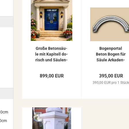
Große Be­ton­säu­
Bo­gen­por­tal
le mit Ka­pi­tell do­
Beton Bogen für
risch und Säu­len­
Säule Ar­ka­den­
so­ckel...
bo­gen als Säu­
len­bo­gen...
899,00 EUR
395,00 EUR
395,00 EUR pro 1 Stüc
300cm
00cm