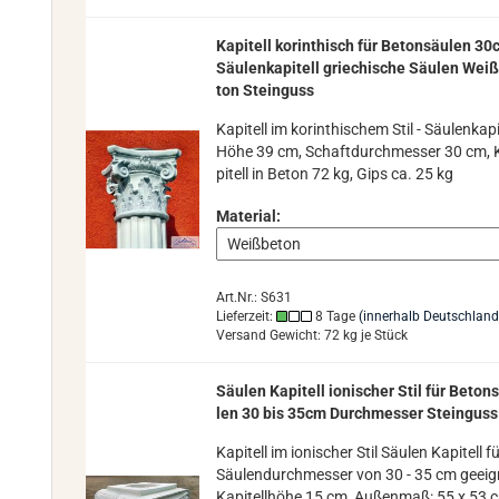
Ka­pi­tell ko­rin­thisch für Be­ton­säu­len 3
Säu­len­ka­pi­tell grie­chi­sche Säu­len Weiß
ton Stein­guss
Ka­pi­tell im ko­rin­thi­schem Stil - Säu­len­ka­pi­
Höhe 39 cm, Schaft­durch­mes­ser 30 cm, 
pi­tell in Beton 72 kg, Gips ca. 25 kg
Material:
Art.Nr.: S631
Lieferzeit:
8 Tage
(innerhalb Deutschland
Versand Gewicht:
72
kg je Stück
Säu­len Ka­pi­tell io­ni­scher Stil für Be­ton
len 30 bis 35cm Durch­mes­ser Stein­guss
Ka­pi­tell im io­ni­scher Stil Säu­len Ka­pi­tell f
Säu­len­durch­mes­ser von 30 - 35 cm ge­eig­
Ka­pi­tell­hö­he 15 cm, Au­ßen­maß: 55 x 53 