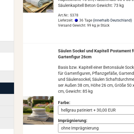
Säu­len­ka­pi­tell Beton Ge­wicht: 73 kg
Art.Nr.: S378
Lieferzeit:
36 Tage
(innerhalb Deutschland)
Versand Gewicht:
99
kg je Stück
Säu­len So­ckel und Ka­pi­tell Pos­ta­ment f
Gar­ten­fi­gur 26cm
Basis bzw. Ka­pi­tell einer Be­ton­säu­le So­ck
für Gar­ten­fi­gu­ren, Pflanz­ge­fä­ße, Gar­ten­
und Säu­len­so­ckel, Säu­len Schaft­durch­m
ser Außen 38 cm, Höhe 26 cm, Größe 50 
cm, Ge­wicht: 85 kg
Farbe:
Imprägnierung: