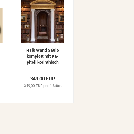
Halb Wand Säule
kom­plett mit Ka­
pi­tell ko­rin­thisch
und So­ckel...
349,00 EUR
k
349,00 EUR pro 1 Stück