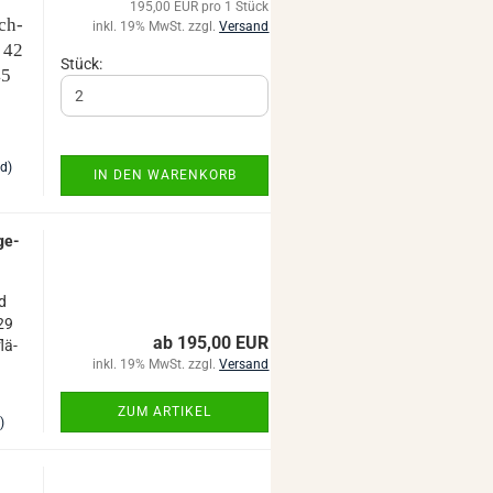
195,00 EUR pro 1 Stück
rch­
inkl. 19% MwSt. zzgl.
Versand
 42
Stück:
45
nd)
IN DEN WARENKORB
­ge­
nd
 29
ab 195,00 EUR
lä­
inkl. 19% MwSt. zzgl.
Versand
ZUM ARTIKEL
)
|