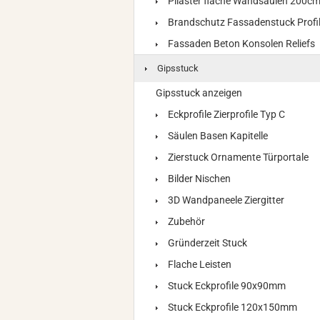
Pilaster flache Wandsäulen 200c
Brandschutz Fassadenstuck Profi
Fassaden Beton Konsolen Reliefs
Gipsstuck
Gipsstuck anzeigen
Eckprofile Zierprofile Typ C
Säulen Basen Kapitelle
Zierstuck Ornamente Türportale
Bilder Nischen
3D Wandpaneele Ziergitter
Zubehör
Gründerzeit Stuck
Flache Leisten
Stuck Eckprofile 90x90mm
Stuck Eckprofile 120x150mm