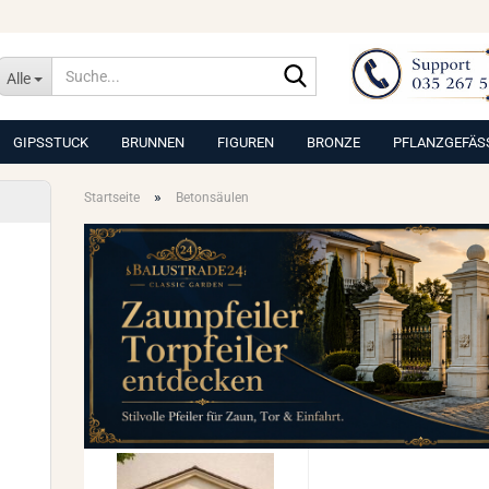
Suche...
Alle
GIPSSTUCK
BRUNNEN
FIGUREN
BRONZE
PFLANZGEFÄS
»
Startseite
Betonsäulen