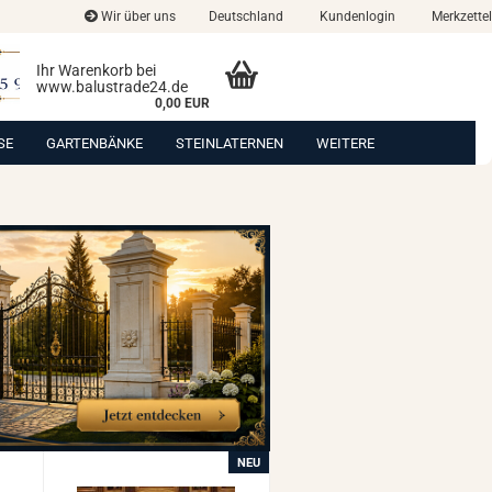
Wir über uns
Deutschland
Kundenlogin
Merkzettel
Ihr Warenkorb bei
www.balustrade24.de
0,00 EUR
SE
GARTENBÄNKE
STEINLATERNEN
WEITERE
NEU