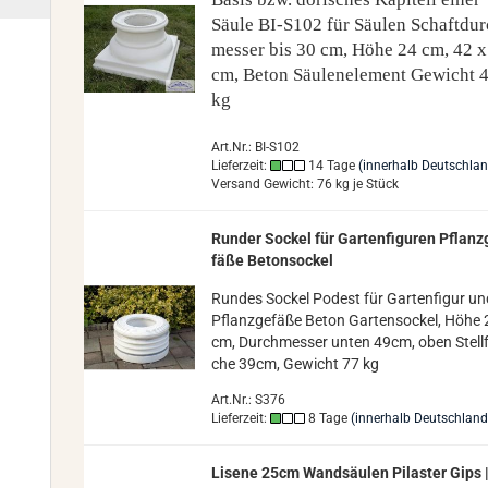
Säule BI-​S102 für Säu­len Schaft­du
mes­ser bis 30 cm, Höhe 24 cm, 42 x
cm, Beton Säu­len­ele­ment
Ge­wicht 
kg
Art.Nr.: BI-S102
Lieferzeit:
14 Tage
(innerhalb Deutschla
Versand Gewicht:
76
kg je Stück
Run­der So­ckel für Gar­ten­fi­gu­ren Pflanz
fä­ße Be­ton­so­ckel
Run­des So­ckel Po­dest für Gar­ten­fi­gur u
Pflanz­ge­fä­ße Beton Gar­ten­so­ckel, Höhe
cm, Durch­mes­ser unten 49cm, oben Stell­f
che 39cm, Ge­wicht 77 kg
Art.Nr.: S376
Lieferzeit:
8 Tage
(innerhalb Deutschland
Li­se­ne 25cm Wand­säu­len Pi­las­ter Gips 