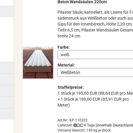
Beton Wand­säu­len 220cm
Pi­las­ter Säule, kan­ne­liert, als Li­se­ne für 
sa­den­stuck aus Weiß­be­ton oder auch au
Gips für den In­nen­be­reich, Höhe 2,20 cm,
Tiefe 6,5 cm, Pi­las­ter Wand­säu­len Ge­sam
brei­te 24 cm
Farbe:
Material:
Staffelpreise:
1 Stück je 195,00 EUR (88,64 EUR pro Me
> 1 Stück je 189,00 EUR (85,91 EUR pro
Meter)
Art.Nr.: KP-110202
Lieferzeit:
8 Tage
(innerhalb Deutschland
Versand Gewicht:
149
kg je Stück