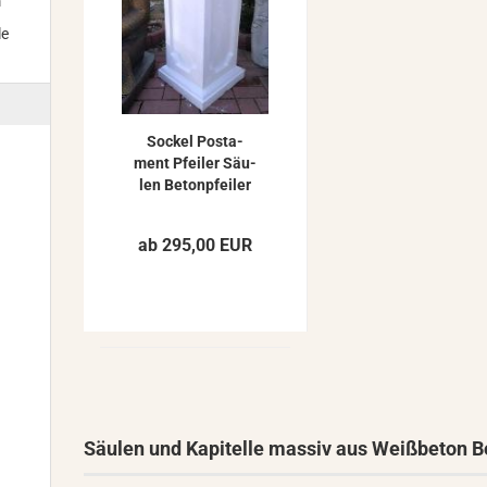
m
le
So­ckel Pos­ta­
ment Pfei­ler Säu­
len Be­ton­pfei­ler
für Gar­ten­fi­gu­
ren...
ab 295,00 EUR
Säulen und Kapitelle massiv aus Weißbeton B